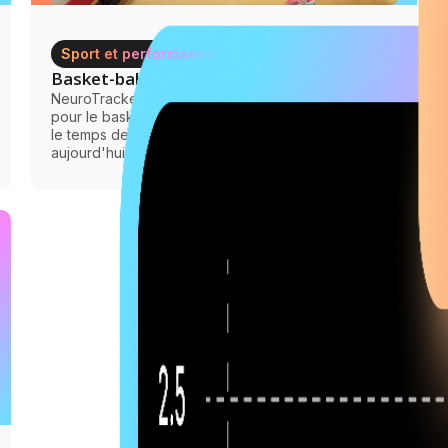
Sport et performance
5 mars 2025
Basket-ball
NeuroTracker propose un entraînement cérébral
pour le basketball, améliorant la vivacité d'esprit et
le temps de réaction. Entraînez votre cerveau dès
aujourd'hui.