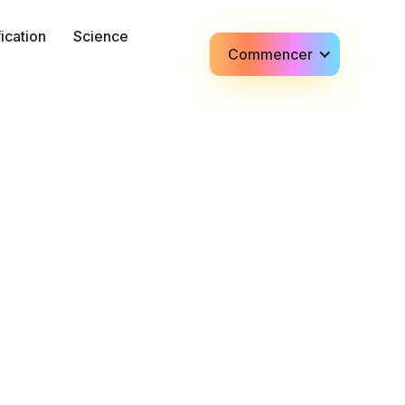
fication
Science
Commencer