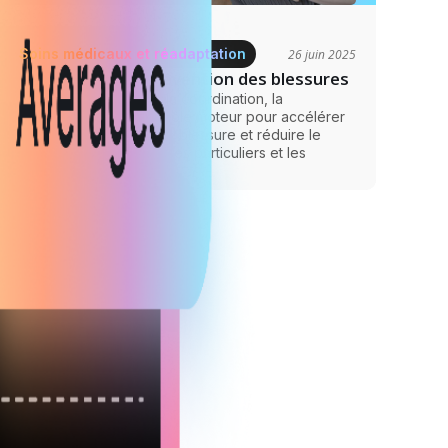
Soins médicaux et réadaptation
26 juin 2025
Récupération et prévention des blessures
NeuroTracker améliore la coordination, la
concentration et le contrôle moteur pour accélérer
la rééducation après une blessure et réduire le
risque de récidive chez les particuliers et les
professionnels.