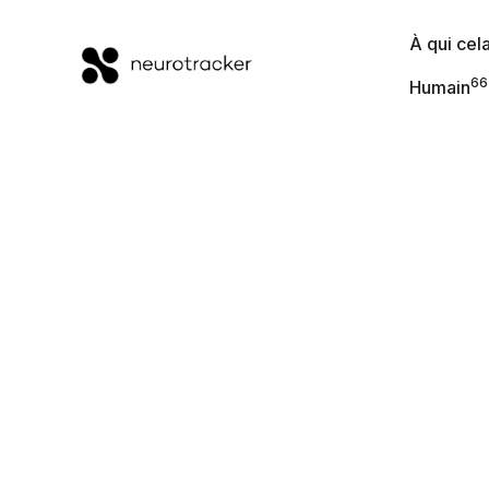
À qui cela
66
Humain
À qui cela
s'adresse-t-il