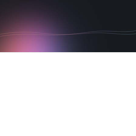
sa carrière ultérieure en entreprise.
1
La
science
Principaux enseignements de la recherche
L'entraînement cognitif réduit la baisse de
performance due à la fatigue.