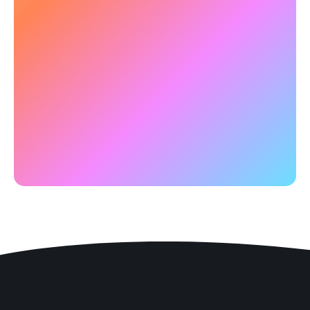
cognitive
Se remettre d'un burn-out commence par la
restauration des performances mentales.
NeuroTracker aide à retrouver clarté et
concentration après des périodes de stress.
✅
Exemple :
Des études ont montré que
NeuroTracker peut améliorer la mémoire et la
clarté, ce qui conduit à
de meilleures mesures
de la qualité de vie
.