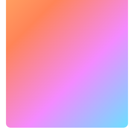
Endurance cognitive pour résister à la
pression quotidienne
L’épuisement professionnel résulte d’une
surcharge prolongée. NeuroTracker développe
l’endurance mentale pour aider les utilisateurs à
garder l’esprit clair et à rester concentrés tout
au long de la journée.
✅
Exemple :
La recherche montre que
NeuroTracker améliore les performances
cognitives en cas de fatigue, réduisant les
baisses de concentration mentale de
plus de 30
%
.