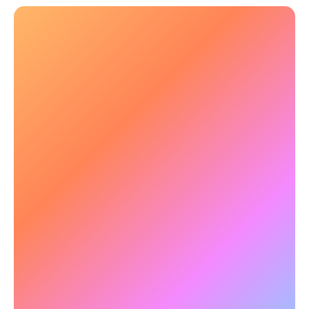
Amélioration de la pensée et du contrôle
émotionnel
Le stress peut entraîner de la réactivité et de
l'indécision. NeuroTracker améliore le contrôle
cognitif, aidant ainsi les utilisateurs à réfléchir
sereinement et à faire de meilleurs choix.
✅
Exemple :
Une étude menée auprès de