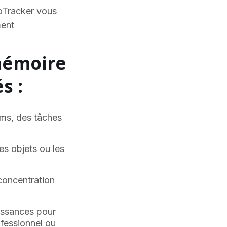
roTracker vous
ment
mémoire
s :
oms, des tâches
es objets ou les
 concentration
aissances pour
ofessionnel ou