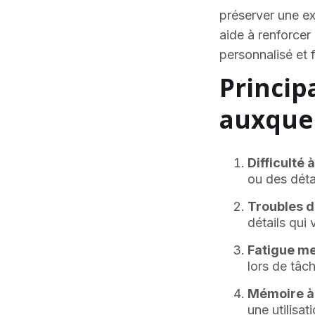
préserver une e
aide à renforce
personnalisé et 
Princip
auxquel
Difficulté 
ou des déta
Troubles d
détails qui
Fatigue men
lors de tâch
Mémoire à 
une utilisat