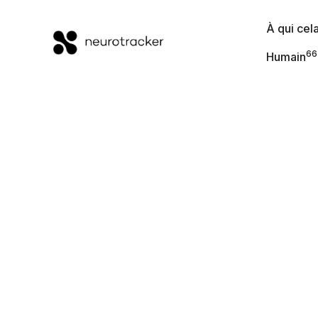
À qui cela
66
Humain