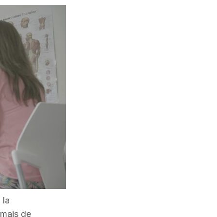
 la
amais de