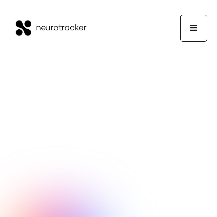
Équipe NeuroTrackerX
Performance
12 mai 2026