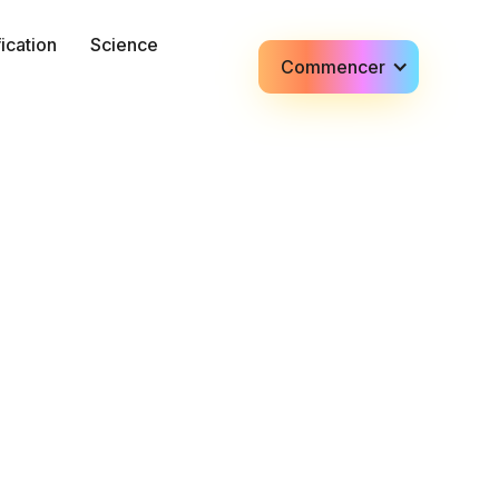
fication
Science
Commencer