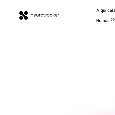
À qui cela
66
Humain