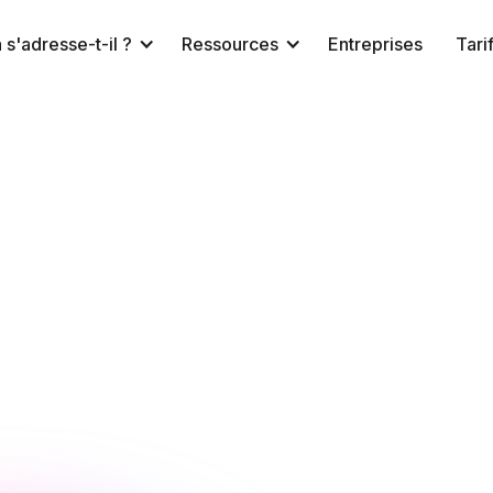
 s'adresse-t-il ?
Ressources
Entreprises
Tari
Équipe NeuroTrackerX
NeuroTracker
10 février 2016